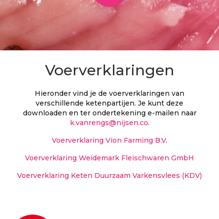
Voerverklaringen
Hieronder vind je de voerverklaringen van
verschillende ketenpartijen. Je kunt deze
downloaden en ter ondertekening e-mailen naar
k.vanrengs@nijsen.co
.
Voerverklaring Vion Farming B.V
.
Voerverklaring Weidemark Fleischwaren GmbH
Voerverklaring Keten Duurzaam Varkensvlees (KDV)