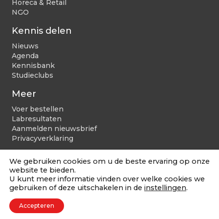
Horeca & Retail
NGO
Kennis delen
Nieuws
Agenda
Kennisbank
Studieclubs
Meer
Voer bestellen
Labresultaten
Aanmelden nieuwsbrief
Privacyverklaring
We gebruiken cookies om u de beste ervaring op onze
website te bieden.
U kunt meer informatie vinden over welke cookies we
© 2026 Nijsen | Alle rechten voorbehouden
gebruiken of deze uitschakelen in de
instellingen
.
Accepteren