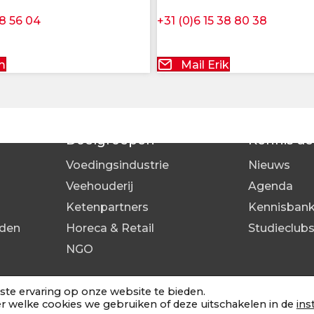
38 56 04
+31 (0)6 15 38 80 38
.
m
Mail Erik
Doelgroepen
Kennis de
Voedingsindustrie
Nieuws
Veehouderij
Agenda
Ketenpartners
Kennisban
den
Horeca & Retail
Studieclub
NGO
te ervaring op onze website te bieden.
r welke cookies we gebruiken of deze uitschakelen in de
ins