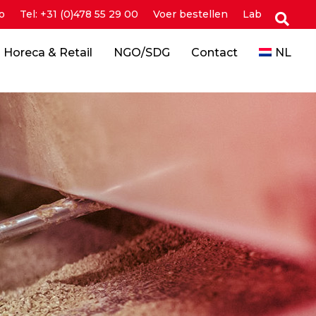
o
Tel: +31 (0)478 55 29 00
Voer bestellen
Lab
Horeca & Retail
NGO/SDG
Contact
NL