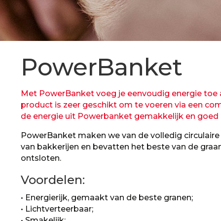
PowerBanket
Met PowerBanket voeg je eenvoudig energie toe a
product is zeer geschikt om te voeren via een c
de energie uit Powerbanket gemakkelijk en goed 
PowerBanket maken we van de volledig circulaire
van bakkerijen en bevatten het beste van de graank
ontsloten.
Voordelen:
• Energierijk, gemaakt van de beste granen;
• Lichtverteerbaar;
• Smakelijk;