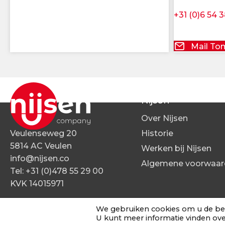
+31 (0)6 54 
.
Mail To
Nijsen
Over Nijsen
Veulenseweg 20
Historie
5814 AC Veulen
Werken bij Nijsen
info@nijsen.co
Algemene voorwaar
Tel:
+31 (0)478 55 29 00
KVK 14015971
We gebruiken cookies om u de bes
U kunt meer informatie vinden ove