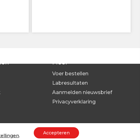
len
Meer
Voer bestellen
Labresultaten
k
Aanmelden nieuwsbrief
s
Privacyverklaring
Accepteren
tellingen
.