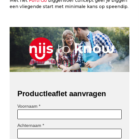
Met het
Forti Go
biggenvoer concept geef je biggen
een vliegende start met minimale kans op speendip.