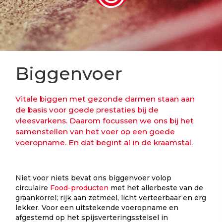
Biggenvoer
Vitale biggen met gezonde darmen staan aan
de basis voor goede prestaties bij de
vleesvarkens. Daarom focussen we ons bij het
samenstellen van het voer op een goede
voeropname. En dat begint al in de kraamstal.
Niet voor niets bevat ons biggenvoer volop
circulaire
Food-producten
met het allerbeste van de
graankorrel; rijk aan zetmeel, licht verteerbaar en erg
lekker. Voor een uitstekende voeropname en
afgestemd op het spijsverteringsstelsel in