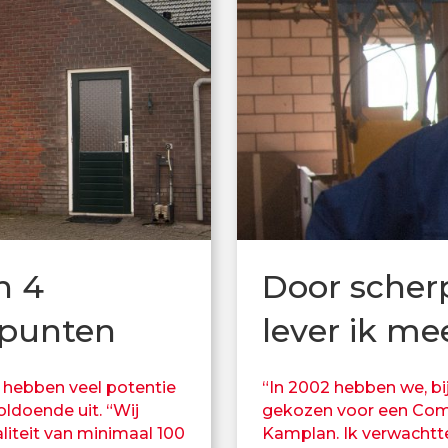
n 4
Door scher
punten
lever ik me
f hebben veel potentie
“In 2002 hebben we, bi
oldoende uit. “Wij
gekozen voor een Comp
iteit van minimaal 100
Kamplan. Ik verwachtte