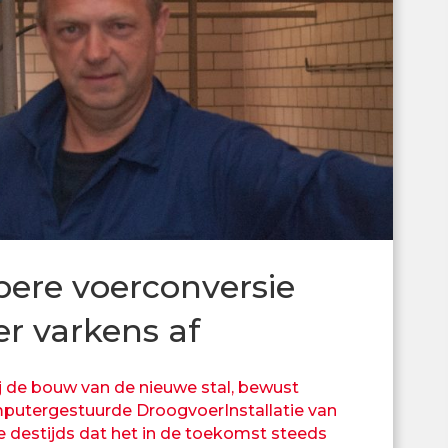
pere voerconversie
er varkens af
j de bouw van de nieuwe stal, bewust
utergestuurde DroogvoerInstallatie van
 destijds dat het in de toekomst steeds