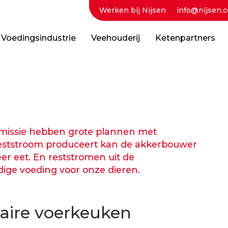
Werken bij Nijsen
info@nijsen.c
Voedingsindustrie
Veehouderij
Ketenpartners
missie hebben grote plannen met
reststroom produceert kan de akkerbouwer
er eet. En reststromen uit de
ge voeding voor onze dieren.
laire voerkeuken