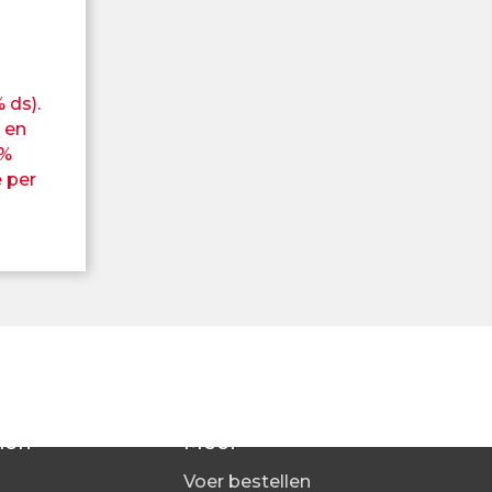
 ds).
 en
0%
 per
len
Meer
Voer bestellen