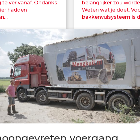
te ver vanaf. Ondanks
belangrijker zou worde
ier hadden
Weten wat je doet. Voo
an…
bakkenvulsysteem is di
hoongevreten voergang