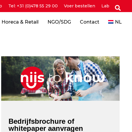
o
Tel: +31 (0)478 55 29 00
Voer bestellen
Lab
Horeca & Retail
NGO/SDG
Contact
NL