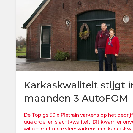
Karkaskwaliteit stijgt i
maanden 3 AutoFOM-
De Topigs 50 x Pietrain varkens op het bedrij
qua groei en slachtkwaliteit. Dit kwam er onv
wilden met onze vleesvarkens een karkaskwal