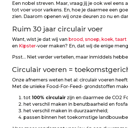
Een nobel streven. Maar, vraag jij je ook wel eens
tot voer voor varkens. En, hoe je daarmee een goe
zien. Daarom openen wij onze deuren zo nu en dan
Ruim 30 jaar circulair voer
Want, wist je dat wij van
brood, snoep, koek, taart
en
Kipster
-voer maken? En, dat wij de enige meng
Psst… Niet verder vertellen, maar inmiddels hebbe
Circulair voeren = toekomstgeric
Onze afnemers weten het al: circulair voeren heeft
Met de unieke Food-For-Feed- grondstoffen maken
tot
100% circulair
zijn en daarmee de CO2 Fo
het verschil maken in benutbaarheid en fosfa
het verschil maken in duurzaamheid;
passen binnen het toekomstige landbouwbel