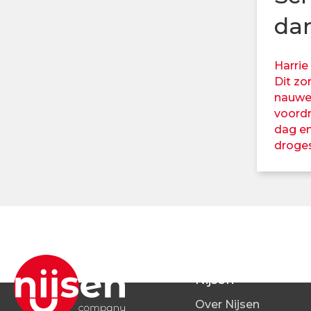
dan
Harrie
Dit zo
nauwel
voordr
dag en
droges
Nijsen
Over Nijsen