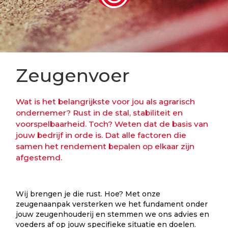
Zeugenvoer
Wat is het belangrijkste voor jou als agrarisch
ondernemer? Rust in de stal, stabiliteit en
voorspelbaarheid. Toch? Weten dat de basis van
jouw bedrijf in orde is. Dat alle factoren die
samen het rendement bepalen op elkaar zijn
afgestemd.
Wij brengen je die rust. Hoe? Met onze
zeugenaanpak versterken we het fundament onder
jouw zeugenhouderij en stemmen we ons advies en
voeders af op jouw specifieke situatie en doelen.