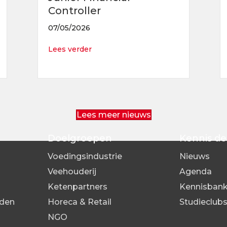
Controller
07/05/2026
about Junior Financial Controller
Lees verder
n Coördinator (doorgroei naar Hoofd Logistiek)
Lees meer nieuws
Doelgroepen
Kennis de
Voedingsindustrie
Nieuws
Veehouderij
Agenda
Ketenpartners
Kennisban
den
Horeca & Retail
Studieclub
NGO