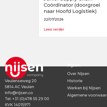
Coördinator (doorgroei
naar Hoofd Logistiek)
22/07/2026
about Junior Supply Chai
Lees verder
Nijsen
Over Nijsen
Veulenseweg 20
Historie
5814 AC Veulen
Werken bij Nijsen
info@nijsen.co
Algemene voorwaar
Tel:
+31 (0)478 55 29 00
KVK 14015971