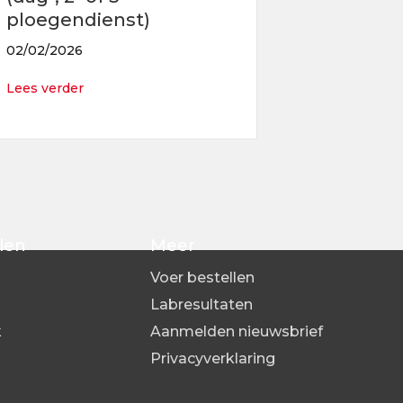
ploegendienst)
02/02/2026
about Operator Productie (dag-, 2- of 3-ploegend
Lees verder
len
Meer
Voer bestellen
Labresultaten
k
Aanmelden nieuwsbrief
s
Privacyverklaring