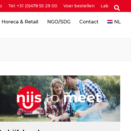
o
Tel: +31 (0)478 55 29 00
Voer bestellen
Lab
Horeca & Retail
NGO/SDG
Contact
NL