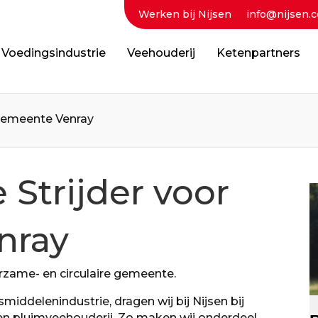
Werken bij Nijsen
info@nijsen.c
Voedingsindustrie
Veehouderij
Ketenpartners
 gemeente Venray
 Strijder voor
nray
rzame- en circulaire gemeente.
iddelenindustrie, dragen wij bij Nijsen bij
en pluimveehouderij. Zo maken wij onderdeel