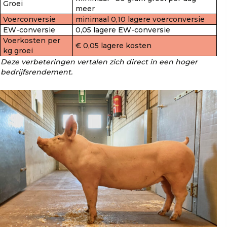
Groei
meer
Voerconversie
minimaal 0,10 lagere voerconversie
EW-conversie
0,05 lagere EW-conversie
Voerkosten per
€ 0,05 lagere kosten
kg groei
Deze verbeteringen vertalen zich direct in een hoger
bedrijfsrendement.