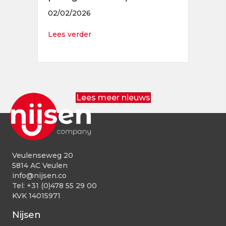
02/02/2026
about Operator Productie (dag-, 2- o
Lees verder
Lees meer nieuws
Veulenseweg 20
5814 AC Veulen
info@nijsen.co
Tel:
+31 (0)478 55 29 00
KVK 14015971
Nijsen