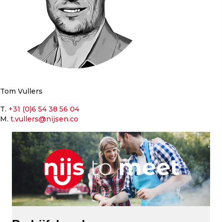
Tom Vullers
T.
+31 (0)6 54 38 56 04
M.
t.vullers@nijsen.co