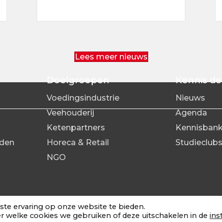
n Coördinator (doorgroei naar Hoofd Logistiek)
Lees meer nieuws
Doelgroepen
Kennis de
Voedingsindustrie
Nieuws
Veehouderij
Agenda
Ketenpartners
Kennisban
den
Horeca & Retail
Studieclub
NGO
te ervaring op onze website te bieden.
r welke cookies we gebruiken of deze uitschakelen in de
ins