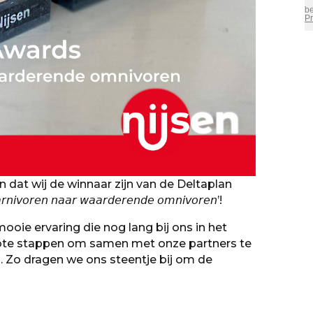
 dat wij de winnaar zijn van de Deltaplan
𝘳𝘦𝘯 𝘯𝘢𝘢𝘳 𝘸𝘢𝘢𝘳𝘥𝘦𝘳𝘦𝘯𝘥𝘦 𝘰𝘮𝘯𝘪𝘷𝘰𝘳𝘦𝘯’!
ooie ervaring die nog lang bij ons in het
grote stappen om samen met onze partners te
.
Zo dragen we ons steentje bij om de