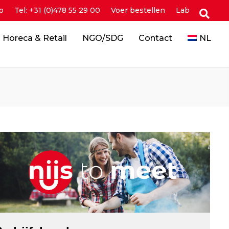
o
Tel: +31 (0)478 55 29 00
Voer bestellen
Lab
Horeca & Retail
NGO/SDG
Contact
NL