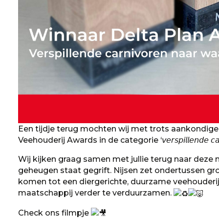
Een tijdje terug mochten wij met trots aankondigen
Veehouderij Awards in de categorie ‘𝘷𝘦𝘳𝘴𝘱𝘪𝘭𝘭𝘦𝘯𝘥𝘦 𝘤𝘢𝘳𝘯𝘪𝘷𝘰
Wij kijken graag samen met jullie terug naar deze m
geheugen staat gegrift. Nijsen zet ondertussen 
komen tot een diergerichte, duurzame veehouderij
maatschappij verder te verduurzamen.
Check ons filmpje