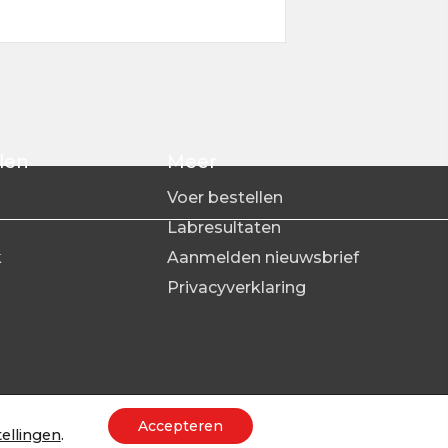
len
Meer
Voer bestellen
Labresultaten
k
Aanmelden nieuwsbrief
s
Privacyverklaring
Accepteren
tellingen
.