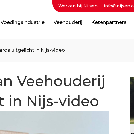
Werken bij Nijsen
info@nijsen.c
Voedingsindustrie
Veehouderij
Ketenpartners
ds uitgelicht in Nijs-video
an Veehouderij
 in Nijs-video