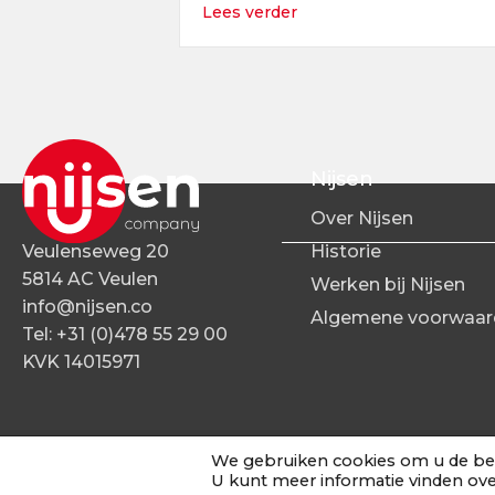
about Junior Supply Chai
Lees verder
Nijsen
Over Nijsen
Veulenseweg 20
Historie
5814 AC Veulen
Werken bij Nijsen
info@nijsen.co
Algemene voorwaar
Tel:
+31 (0)478 55 29 00
KVK 14015971
We gebruiken cookies om u de bes
© 2026 Nijsen | Alle rechten voorbehouden
U kunt meer informatie vinden ove