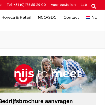
o
Tel: +31 (0)478 55 29 00
Voer bestellen
Lab
Horeca & Retail
NGO/SDG
Contact
NL