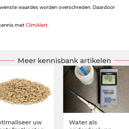
 gewenste waardes worden overschreden. Daardoor
 kennis met
ClimAlert
.
Meer kennisbank artikelen
r uw
Vera
Water als