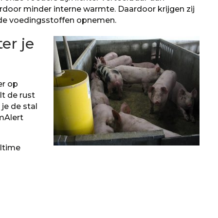
rdoor minder interne warmte. Daardoor krijgen zij
oende voedingsstoffen opnemen.
er je
er op
lt de rust
je de stal
mAlert
altime