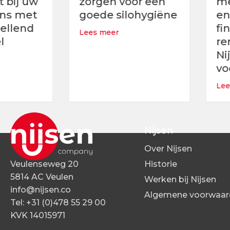
zorgen voor een
mestafzetko
goede silohygiëne
en verhoog 
financieel
about 6 redenen om te zorgen voor een goe
Lees meer
rendement 
Nijsen comp
rendement bij uw vleesvarkens met ons voorspellend groeim
voerstrategi
about O
Lees meer
Nijsen
Over Nijsen
Veulenseweg 20
Historie
5814 AC Veulen
Werken bij Nijsen
info@nijsen.co
Algemene voorwaar
Tel:
+31 (0)478 55 29 00
KVK 14015971