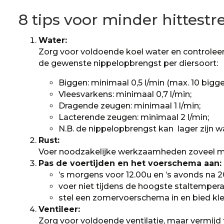
8 tips voor minder hittestr
Water:
Zorg voor voldoende koel water en controleer
de gewenste nippelopbrengst per diersoort:
Biggen: minimaal 0,5 l/min (max. 10 bigge
Vleesvarkens: minimaal 0,7 l/min;
Dragende zeugen: minimaal 1 l/min;
Lacterende zeugen: minimaal 2 l/min;
N.B. de nippelopbrengst kan lager zijn w
Rust:
Voer noodzakelijke werkzaamheden zoveel moge
Pas de voertijden en het voerschema aan:
’s morgens voor 12.00u en ’s avonds na 2
voer niet tijdens de hoogste staltempera
stel een zomervoerschema in en bied klei
Ventileer:
Zorg voor voldoende ventilatie, maar vermijd 