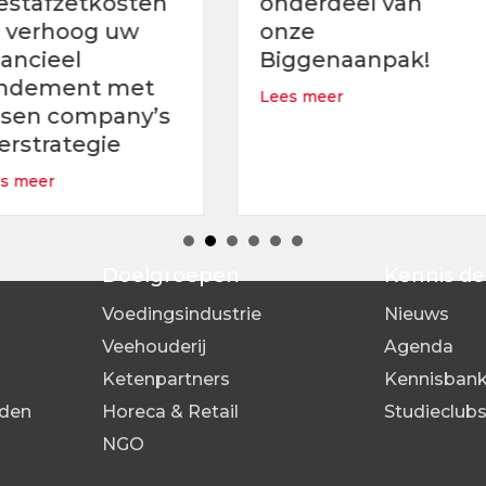
sten
fosf
onderdeel van
uw
in v
onze
Biggenaanpak!
de silohygiëne
Lees 
met
about Water als onderdeel van 
Lees meer
any’s
odel
e
ptimaliseer uw mestafzetkosten en verhoog uw financieel re
Doelgroepen
Kennis de
Voedingsindustrie
Nieuws
Veehouderij
Agenda
Ketenpartners
Kennisban
den
Horeca & Retail
Studieclub
NGO