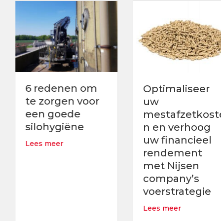
6 redenen om
Optimaliseer
te zorgen voor
uw
een goede
mestafzetkoste
silohygiëne
n en verhoog
uw financieel
about 6 redenen om te zorgen voor een goede s
Lees meer
rendement
met Nijsen
company’s
rendement bij uw vleesvarkens met ons voorspellend groeim
voerstrategie
about Optimali
Lees meer