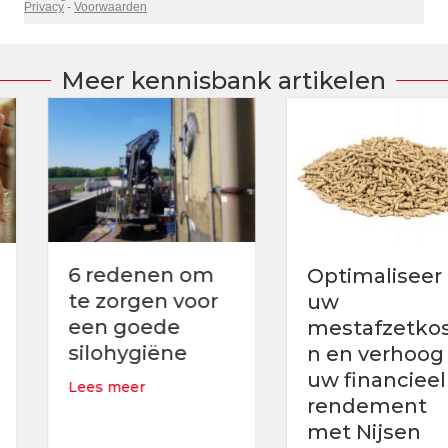
Meer kennisbank artikelen
6 redenen om
Optimaliseer
te zorgen voor
uw
een goede
mestafzetkoste
silohygiëne
n en verhoog
uw financieel
about 6 redenen om te zorgen voor een goede s
Lees meer
rendement
met Nijsen