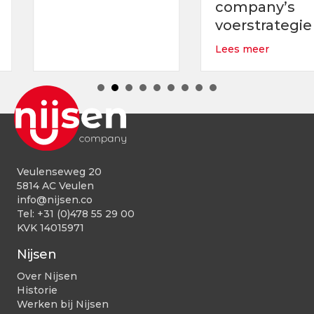
company’s
rendement bij uw vleesvarkens met ons voorspellend groeim
voerstrategie
about Optimali
Lees meer
Veulenseweg 20
5814 AC Veulen
info@nijsen.co
Tel:
+31 (0)478 55 29 00
KVK 14015971
Nijsen
Over Nijsen
Historie
Werken bij Nijsen